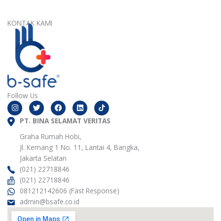
KONTAK KAMI
Follow Us
I
T
F
L
n
w
a
i
s
i
c
n
t
PT. BINA SELAMAT VERITAS
t
e
k
a
t
b
e
g
e
o
d
Graha Rumah Hobi,
r
r
o
i
Jl. Kemang 1 No. 11, Lantai 4, Bangka,
a
k
n
m
Jakarta Selatan
(021) 22718846
(021) 22718846
081212142606 (Fast Response)
admin@bsafe.co.id