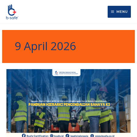
Lewati
ke
MENU
konten
9 April 2026
Panduan
Hierarki
Pengendalian
Bahaya
K3