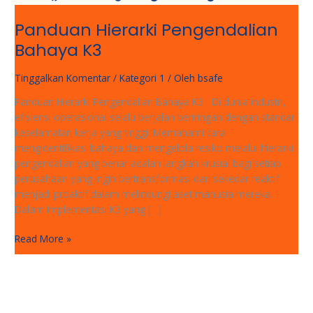
Panduan Hierarki Pengendalian
Bahaya K3
Tinggalkan Komentar
/
Kategori 1
/ Oleh
bsafe
Panduan Hierarki Pengendalian Bahaya K3 Di dunia industri,
efisiensi operasional selalu berjalan beriringan dengan standar
keselamatan kerja yang tinggi. Memahami cara
mengidentifikasi bahaya dan mengelola resiko melalui hierarki
pengendalian yang benar adalah langkah krusial bagi setiap
perusahaan yang ingin bertransformasi dari sekedar reaktif
menjadi proaktif dalam melindungi aset manusia mereka.
Dalam Implementasi K3 yang […]
Read More »