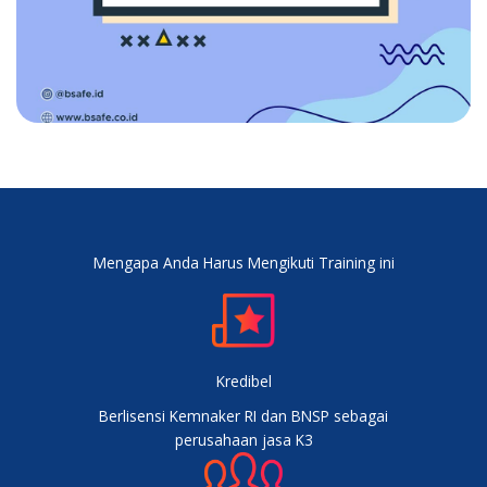
h
h
:
:
R
R
p
p
2
1
0
5
.
.
0
0
0
0
0
0
.
.
0
0
Mengapa Anda Harus Mengikuti Training ini
0
0
0
0
.
.
Kredibel
Berlisensi Kemnaker RI dan BNSP sebagai
perusahaan jasa K3