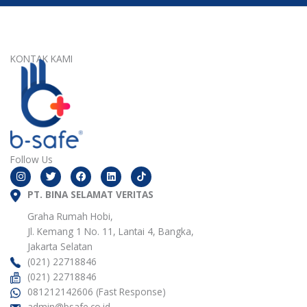
KONTAK KAMI
Follow Us
I
T
F
L
n
w
a
i
s
i
c
n
t
PT. BINA SELAMAT VERITAS
t
e
k
a
t
b
e
g
e
o
d
Graha Rumah Hobi,
r
r
o
i
Jl. Kemang 1 No. 11, Lantai 4, Bangka,
a
k
n
m
Jakarta Selatan
(021) 22718846
(021) 22718846
081212142606 (Fast Response)
admin@bsafe.co.id