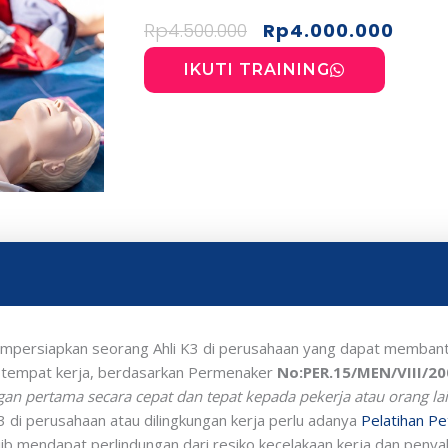
Harga
Har
Rp
4.500.000
Rp
4.000.000
aslinya
saat
adalah:
ini
IKUTI TRAINING
Rp4.500.000.
adal
Rp4.
mpersiapkan seorang Ahli K3 di perusahaan yang dapat memba
 tempat kerja, berdasarkan Permenaker
No:PER.15/MEN/VIII/20
n pertama secara cepat dan tepat kepada pekerja atau orang lai
 di perusahaan atau dilingkungan kerja perlu adanya
Pelatihan P
b mendapat perlindungan dari resiko kecelakaan kerja dan penyaki