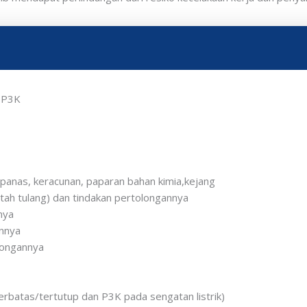
 P3K
anas, keracunan, paparan bahan kimia,kejang
atah tulang) dan tindakan pertolongannya
nya
nnya
longannya
rbatas/tertutup dan P3K pada sengatan listrik)