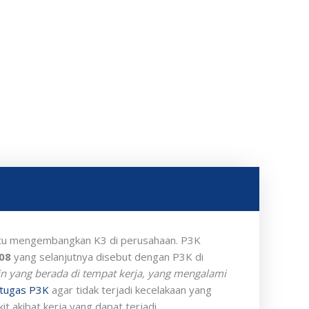
ga
ah:
000.000.
ntu mengembangkan K3 di perusahaan. P3K
08
yang selanjutnya disebut dengan P3K di
n yang berada di tempat kerja, yang mengalami
etugas P3K
agar tidak terjadi kecelakaan yang
t akibat kerja yang dapat terjadi.