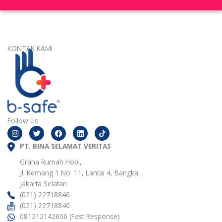
KONTAK KAMI
Follow Us
I
T
F
L
n
w
a
i
s
i
c
n
t
PT. BINA SELAMAT VERITAS
t
e
k
a
t
b
e
g
e
o
d
Graha Rumah Hobi,
r
r
o
i
Jl. Kemang 1 No. 11, Lantai 4, Bangka,
a
k
n
m
Jakarta Selatan
(021) 22718846
(021) 22718846
081212142606 (Fast Response)