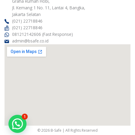
g
e
o
d
Graha Rumah Hobi,
r
r
o
i
Jl. Kemang 1 No. 11, Lantai 4, Bangka,
a
k
n
m
Jakarta Selatan
(021) 22718846
(021) 22718846
081212142606 (Fast Response)
admin@bsafe.co.id
1
© 2026 B-Safe | All Rights Reserved