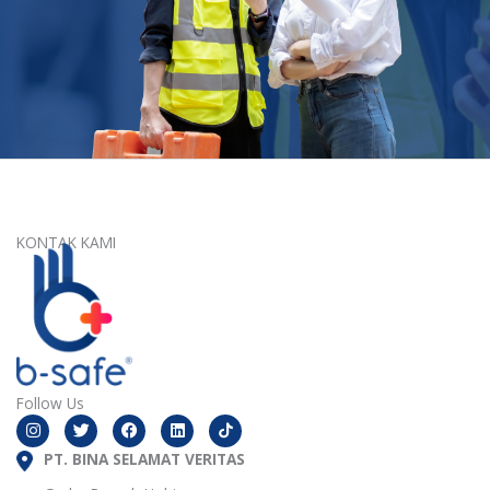
KONTAK KAMI
Follow Us
I
T
F
L
n
w
a
i
s
i
c
n
t
PT. BINA SELAMAT VERITAS
t
e
k
a
t
b
e