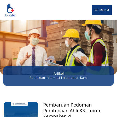
Lewati
ke
MENU
konten
Artikel
Berita dan Informasi Terbaru dari Kami
Pembaruan Pedoman
Page
Page
Page
Page
Page
Pembinaan Ahli K3 Umum
Kemnaker RI