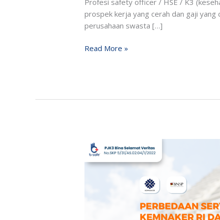
Profesi safety officer / HSE / K3 (keseh
prospek kerja yang cerah dan gaji yang c
perusahaan swasta […]
Read More »
Perbedaan
Sertifikasi
K3
Kemnaker
RI
dan
BNSP