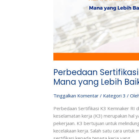
,
Mana
yang
Lebih
Baik?
Perbedaan Sertifikas
Mana yang Lebih Bai
Tinggalkan Komentar
/
Kategori 3
/ Ole
Perbedaan Sertifikasi K3 Kemnaker RI 
keselamatan kerja (K3) merupakan hal y
pekerjaan. K3 bertujuan untuk melindun
kecelakaan kerja. Salah satu cara untu
sertifikasi kepada tenaga kerja yang