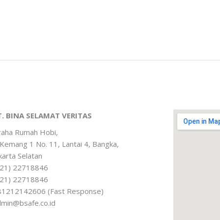
T. BINA SELAMAT VERITAS
raha Rumah Hobi,
. Kemang 1 No. 11, Lantai 4, Bangka,
karta Selatan
021) 22718846
021) 22718846
81212142606 (Fast Response)
dmin@bsafe.co.id