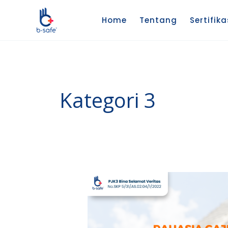
Lewati
ke
Home
Tentang
Sertifika
konten
Kategori 3
Rahasia
Gaji
Safety
Officer,
HSE,