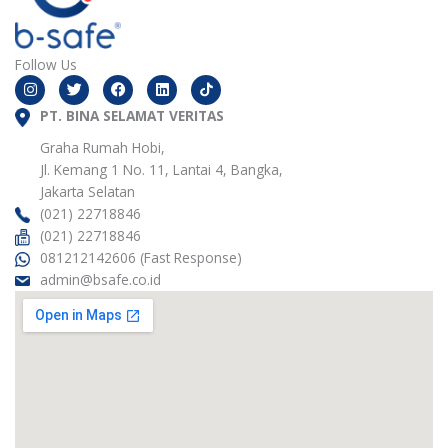
Follow Us
I
T
F
L
n
w
a
i
s
i
c
n
t
PT. BINA SELAMAT VERITAS
t
e
k
a
t
b
e
g
e
o
d
Graha Rumah Hobi,
r
r
o
i
Jl. Kemang 1 No. 11, Lantai 4, Bangka,
a
k
n
m
Jakarta Selatan
(021) 22718846
(021) 22718846
081212142606 (Fast Response)
admin@bsafe.co.id