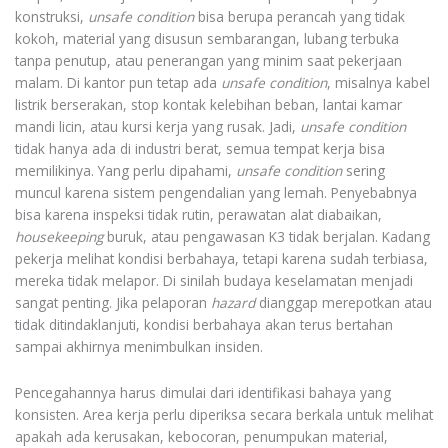
konstruksi,
unsafe condition
bisa berupa perancah yang tidak
kokoh, material yang disusun sembarangan, lubang terbuka
tanpa penutup, atau penerangan yang minim saat pekerjaan
malam. Di kantor pun tetap ada
unsafe condition
, misalnya kabel
listrik berserakan, stop kontak kelebihan beban, lantai kamar
mandi licin, atau kursi kerja yang rusak. Jadi,
unsafe condition
tidak hanya ada di industri berat, semua tempat kerja bisa
memilikinya. Yang perlu dipahami,
unsafe condition
sering
muncul karena sistem pengendalian yang lemah. Penyebabnya
bisa karena inspeksi tidak rutin, perawatan alat diabaikan,
housekeeping
buruk, atau pengawasan K3 tidak berjalan. Kadang
pekerja melihat kondisi berbahaya, tetapi karena sudah terbiasa,
mereka tidak melapor. Di sinilah budaya keselamatan menjadi
sangat penting. Jika pelaporan
hazard
dianggap merepotkan atau
tidak ditindaklanjuti, kondisi berbahaya akan terus bertahan
sampai akhirnya menimbulkan insiden.
Pencegahannya harus dimulai dari identifikasi bahaya yang
konsisten. Area kerja perlu diperiksa secara berkala untuk melihat
apakah ada kerusakan, kebocoran, penumpukan material,