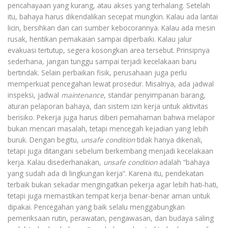
pencahayaan yang kurang, atau akses yang terhalang. Setelah
itu, bahaya harus dikendalikan secepat mungkin. Kalau ada lantai
licin, bersihkan dan cari sumber kebocorannya. Kalau ada mesin
rusak, hentikan pemakaian sampai diperbaiki. Kalau jalur
evakuasi tertutup, segera kosongkan area tersebut. Prinsipnya
sederhana, jangan tunggu sampai terjadi kecelakaan baru
bertindak. Selain perbaikan fisik, perusahaan juga perlu
memperkuat pencegahan lewat prosedur. Misalnya, ada jadwal
inspeksi, jadwal
maintenance
, standar penyimpanan barang,
aturan pelaporan bahaya, dan sistem izin kerja untuk aktivitas
berisiko. Pekerja juga harus diberi pemahaman bahwa melapor
bukan mencari masalah, tetapi mencegah kejadian yang lebih
buruk. Dengan begitu,
unsafe condition
tidak hanya dikenali,
tetapi juga ditangani sebelum berkembang menjadi kecelakaan
kerja. Kalau disederhanakan,
unsafe condition
adalah “bahaya
yang sudah ada di lingkungan kerja”. Karena itu, pendekatan
terbaik bukan sekadar mengingatkan pekerja agar lebih hati-hati,
tetapi juga memastikan tempat kerja benar-benar aman untuk
dipakai. Pencegahan yang baik selalu menggabungkan
pemeriksaan rutin, perawatan, pengawasan, dan budaya saling