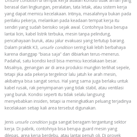
Unsafe condition
di tempat kerja adalah kondisi tidak aman yang
berasal dari lingkungan, peralatan, tata letak, atau sistem kerja
yang dapat memicu kecelakaan. Intinya, masalahnya bukan pada
perilaku pekerja, melainkan pada keadaan tempat kerja itu
sendiri yang sudah berisiko sejak awal. Contohnya bisa berupa
lantai licin, kabel listrik terbuka, mesin tanpa pelindung,
pencahayaan buruk, atau jalur evakuasi yang tertutup barang.
Dalam praktik K3,
unsafe condition
sering kali lebih berbahaya
karena dianggap “biasa saja” dan dibiarkan terus-menerus.
Padahal, satu kondisi kecil bisa memicu kecelakaan besar.
Misalnya, genangan air di area produksi mungkin terlihat sepele,
tetapi jika ada pekerja tergelincir lalu jatuh ke arah mesin,
akibatnya bisa sangat serius. Hal yang sama juga berlaku untuk
kabel rusak, rak penyimpanan yang tidak stabil, atau ventilasi
yang buruk. Kondisi seperti itu tidak selalu langsung
menyebabkan insiden, tetapi ia meningkatkan peluang terjadinya
kecelakaan setiap kali area tersebut digunakan.
Jenis
unsafe condition
juga sangat beragam tergantung sektor
kerja. Di pabrik, contohnya bisa berupa guard mesin yang
dilepas, area kerja berdebu, atau lantai penuh oli. Di proyek