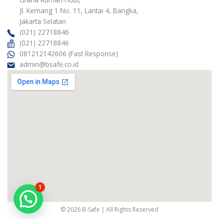
r
r
o
i
Jl. Kemang 1 No. 11, Lantai 4, Bangka,
a
k
n
m
Jakarta Selatan
(021) 22718846
(021) 22718846
081212142606 (Fast Response)
admin@bsafe.co.id
1
© 2026 B-Safe | All Rights Reserved