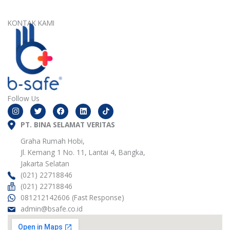
KONTAK KAMI
Follow Us
I
T
F
L
n
w
a
i
s
i
c
n
t
PT. BINA SELAMAT VERITAS
t
e
k
a
t
b
e
g
e
o
d
Graha Rumah Hobi,
r
r
o
i
Jl. Kemang 1 No. 11, Lantai 4, Bangka,
a
k
n
m
Jakarta Selatan
(021) 22718846
(021) 22718846
081212142606 (Fast Response)
admin@bsafe.co.id