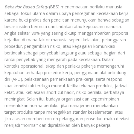
Behavior Based Safety
(BBS) menempatkan perilaku manusia
sebagai fokus utama dalam upaya pencegahan kecelakaan kerja
karena bukti praktis dan penelitian menunjukkan bahwa sebagian
besar insiden bermula dari tindakan atau keputusan manusia.
Angka sekitar 80% yang sering dikutip menggambarkan proporsi
kejadian di mana faktor manusia seperti kelalaian, pelanggaran
prosedur, pengambilan risiko, atau kegagalan komunikasi
bertindak sebagai penyebab langsung atau sebagai bagian dari
rantai penyebab yang mengarah pada kecelakaan. Dalam
konteks operasional, sikap dan perilaku pekerja memengaruhi
kepatuhan terhadap prosedur kerja, penggunaan alat pelindung
diri (APD), pelaksanaan pemeriksaan pra-kerja, serta respons
saat kondisi tak terduga muncul. Ketika tekanan produksi, jadwal
ketat, atau kebiasaan short-cut hadir, risiko perilaku berbahaya
meningkat. Selain itu, budaya organisasi dan kepemimpinan
menentukan norma perilaku: jika manajemen menekankan
target produksi tanpa menegakkan standar keselamatan, atau
jika atasan memberi contoh pelanggaran prosedur, maka deviasi
menjadi “normal” dan dipraktikkan oleh banyak pekerja.