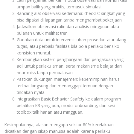
Latih pengamat: berikan modul observasi dan komunikasi
umpan balik yang praktis, termasuk simulasi.
Rancang alat observasi sederhana: checklist singkat yang
bisa dipakai di lapangan tanpa menghambat pekerjaan.
Jadwalkan observasi rutin dan analisis mingguan atau
bulanan untuk melihat tren.
Gunakan data untuk intervensi: ubah prosedur, atur ulang
tugas, atau perbaiki fasilitas bila pola perilaku berisiko
konsisten muncul.
Kembangkan sistem penghargaan dan pengakuan yang
adil untuk perilaku aman, serta mekanisme belajar dari
near-miss tanpa pembalasan.
Pastikan dukungan manajemen: kepemimpinan harus
terlibat langsung dan menanggapi temuan dengan
tindakan nyata.
Integrasikan Basic Behavior Ssafety ke dalam program
pelatihan K3 yang ada, modul onboarding, dan sesi
toolbox talk harian atau mingguan.
Kesimpulannya, alasan mengapa sekitar 80% kecelakaan
dikaitkan dengan sikap manusia adalah karena perilaku