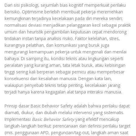
Dari sisi psikologi, sejumlah bias kognitif memperkuat perilaku
berisiko. Optimisme berlebih membuat pekerja meremehkan
kemungkinan terjadinya kecelakaan pada diri mereka sendiri;
normalisasi deviasi menjadikan pelanggaran kecil sebagai praktik
umum dan heuristik pengambilan keputusan cepat mendorong
tindakan instan tanpa analisis risiko. Faktor kelelahan, stres,
kurangnya pelatihan, dan komunikasi yang buruk juga
mengurangi kemampuan pekerja untuk mengenali dan menilai
bahaya. Di samping itu, kondisi teknis atau lingkungan seperti
peralatan yang kurang aman, tata letak buruk, atau kebisingan
tinggi sering kali berperan sebagai pemicu atau memperbesar
konsekuensi dari kesalahan manusia. Dengan kata lain,
walaupun penyebab teknis tetap penting, kecelakaan jarang
terjadi hanya karena kegagalan alat tanpa interaksi manusia.
Prinsip dasar Basic Behavior Safety adalah bahwa perilaku dapat
diamati, diukur, dan diubah melalui intervensi yang sistematis.
Implementasi
Basic Behavior Safety
yang efektif mencakup
langkah-langkah berikut: perencanaan dan definisi perilaku target
(mis. penggunaan APD, penguncian/tag-out, langkah aman saat