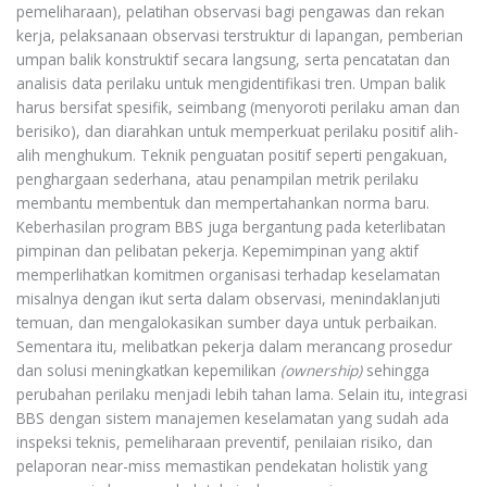
pemeliharaan), pelatihan observasi bagi pengawas dan rekan
kerja, pelaksanaan observasi terstruktur di lapangan, pemberian
umpan balik konstruktif secara langsung, serta pencatatan dan
analisis data perilaku untuk mengidentifikasi tren. Umpan balik
harus bersifat spesifik, seimbang (menyoroti perilaku aman dan
berisiko), dan diarahkan untuk memperkuat perilaku positif alih-
alih menghukum. Teknik penguatan positif seperti pengakuan,
penghargaan sederhana, atau penampilan metrik perilaku
membantu membentuk dan mempertahankan norma baru.
Keberhasilan program BBS juga bergantung pada keterlibatan
pimpinan dan pelibatan pekerja. Kepemimpinan yang aktif
memperlihatkan komitmen organisasi terhadap keselamatan
misalnya dengan ikut serta dalam observasi, menindaklanjuti
temuan, dan mengalokasikan sumber daya untuk perbaikan.
Sementara itu, melibatkan pekerja dalam merancang prosedur
dan solusi meningkatkan kepemilikan
(ownership)
sehingga
perubahan perilaku menjadi lebih tahan lama. Selain itu, integrasi
BBS dengan sistem manajemen keselamatan yang sudah ada
inspeksi teknis, pemeliharaan preventif, penilaian risiko, dan
pelaporan near-miss memastikan pendekatan holistik yang