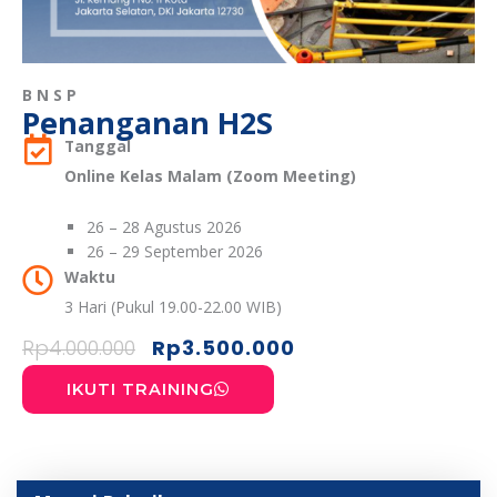
BNSP
Penanganan H2S
Tanggal
Online Kelas Malam (Zoom Meeting)
26 – 28 Agustus 2026
26 – 29 September 2026
Waktu
3 Hari (Pukul 19.00-22.00 WIB)
Harga
Harga
Rp
4.000.000
Rp
3.500.000
aslinya
saat
adalah:
ini
IKUTI TRAINING
Rp4.000.000.
adalah:
Rp3.500.000.