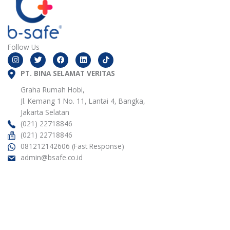
Follow Us
I
T
F
L
n
w
a
i
s
i
c
n
t
PT. BINA SELAMAT VERITAS
t
e
k
a
t
b
e
g
e
o
d
Graha Rumah Hobi,
r
r
o
i
Jl. Kemang 1 No. 11, Lantai 4, Bangka,
a
k
n
m
Jakarta Selatan
(021) 22718846
(021) 22718846
081212142606 (Fast Response)
admin@bsafe.co.id