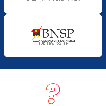
No.SKP PJK3: 5/31/AS.02.04/I/2022
TUK-SEW: 102-139