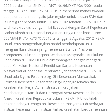
Universitas Udayana (PSKM FK Unud) telah berdiri sejak tahun
2001 berdasarkan SK Ditjen DIKTI No.96/DIKTI/Kep/2001 pada
tanggal 16 April 2001. PSKM FK Unud menerima mahasiswadari
dua jalur penerimaan yaitu jalur reguler untuk lulusan SMA dan
jalur reguler ber-SKS untuk lulusan D3 Kesehatan. PSKM FK Unud
telah terakreditasi dengan nilai B, sesuai dengan Surat Keputusan
Badan Akreditasi Nasional Perguruan Tinggi Depdiknas RI No:
023/BAN-PT/Ak-XV/Sl/XII/2012 tertanggal 3 Agustus 2012. PSKM
Unud terus mengembangkan model pembelajaran untuk
menghasilkan lulusan yang memenuhi Standar Nasional
Kompetensi Lulusan Sarjana Kesehatan Masyarakat. Kurikulum
Pendidikan di PSKM FK Unud dikembangkan dengan mengacu
pada Kurikulum Nasional Pendidikan Sarjana Kesehatan
Masyarakat di Indonesia. Peminatan yang tersedia di PSKM FK
Unud ada 8 yaitu Epidemiologi,Gizi Kesehatan Masyarakat,
Promosi Kesehatan,Kesehatan Lingkungan,Kesehatan dan
Keselamatan Kerja, Administrasi dan Kebijakan
Kesehatan,Biostatistik dan Demografi serta Kesehatan Ibu dan
Anak – Kesehatan Reproduksi. Lulusan PSKM FK Unud telah
bekerja sebagai tenaga ahli kesehatan masyarakat di berbagai
institusi kesehatan dan institusi terkait kesehatan baik pemerintah