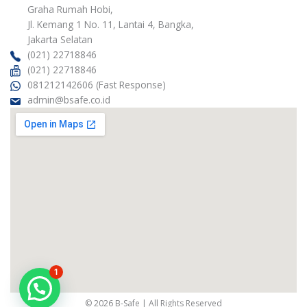
g
e
o
d
Graha Rumah Hobi,
r
r
o
i
Jl. Kemang 1 No. 11, Lantai 4, Bangka,
a
k
n
m
Jakarta Selatan
(021) 22718846
(021) 22718846
081212142606 (Fast Response)
admin@bsafe.co.id
1
© 2026 B-Safe | All Rights Reserved