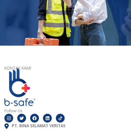
KONTAK KAMI
Follow Us
I
T
F
L
n
w
a
i
s
i
c
n
t
PT. BINA SELAMAT VERITAS
t
e
k
a
t
b
e