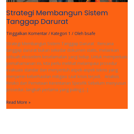
Strategi Membangun Sistem
Tanggap Darurat
Tinggalkan Komentar
/
Kategori 1
/ Oleh
bsafe
Strategi Membangun Sistem Tanggap Darurat Rencana
tanggap darurat bukan sekedar dokumen statis, melainkan
sebuah ekosistem keselamatan yang hidup. Untuk memperluas
pemahamanan ini, kita perlu melihat melampaui prosedur
evakuasi standar dan menyentuh aspek-aspek teknis yang
menjamin keberhasilan mitigasi saat krisis terjadi. Analisis
Resiko dan Pemetaan Kerentanan Spesifik Sebelum menyusun
prosedur, langkah pertama yang paling […]
Read More »