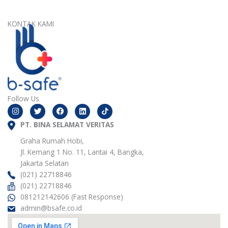
KONTAK KAMI
Follow Us
I
T
F
L
n
w
a
i
s
i
c
n
t
PT. BINA SELAMAT VERITAS
t
e
k
a
t
b
e
g
e
o
d
Graha Rumah Hobi,
r
r
o
i
Jl. Kemang 1 No. 11, Lantai 4, Bangka,
a
k
n
m
Jakarta Selatan
(021) 22718846
(021) 22718846
081212142606 (Fast Response)
admin@bsafe.co.id