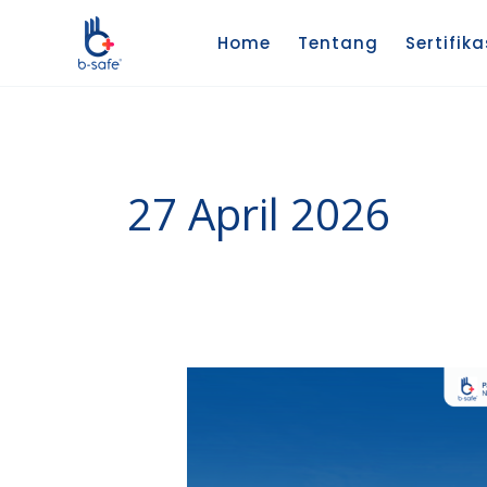
Lewati
ke
Home
Tentang
Sertifika
konten
27 April 2026
Standar
K3
Penggunaan
Body
Harness