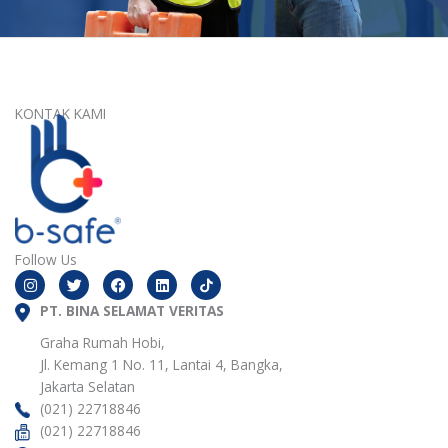
KONTAK KAMI
Follow Us
I
T
F
L
n
w
a
i
s
i
c
n
t
PT. BINA SELAMAT VERITAS
t
e
k
a
t
b
e
g
e
o
d
Graha Rumah Hobi,
r
r
o
i
Jl. Kemang 1 No. 11, Lantai 4, Bangka,
a
k
n
m
Jakarta Selatan
(021) 22718846
(021) 22718846