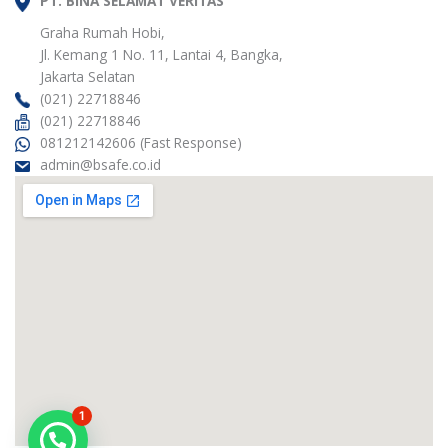
t
PT. BINA SELAMAT VERITAS
t
e
k
a
t
b
e
g
e
o
d
Graha Rumah Hobi,
r
r
o
i
Jl. Kemang 1 No. 11, Lantai 4, Bangka,
a
k
n
m
Jakarta Selatan
(021) 22718846
(021) 22718846
081212142606 (Fast Response)
admin@bsafe.co.id
1