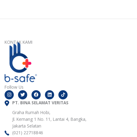
KONTAK KAMI
Follow Us
I
T
F
L
n
w
a
i
s
i
c
n
t
PT. BINA SELAMAT VERITAS
t
e
k
a
t
b
e
g
e
o
d
Graha Rumah Hobi,
r
r
o
i
Jl. Kemang 1 No. 11, Lantai 4, Bangka,
a
k
n
m
Jakarta Selatan
(021) 22718846