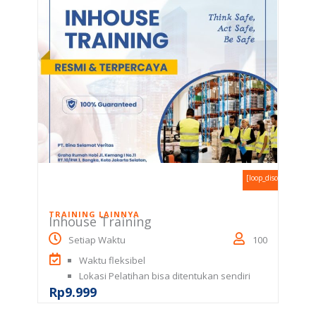
[loop_discount_perce
TRAINING LAINNYA
Inhouse Training
Setiap Waktu
100
Waktu fleksibel
Lokasi Pelatihan bisa ditentukan sendiri
Rp
9.999