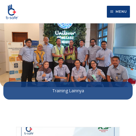
Lewati
ke
MENU
konten
Training Lainnya