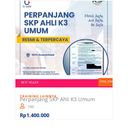
[loop_discount_perce
BEST SELLER
TRAINING LAINNYA
Perpanjang SKP Ahli K3 Umum
100
Rp
1.400.000