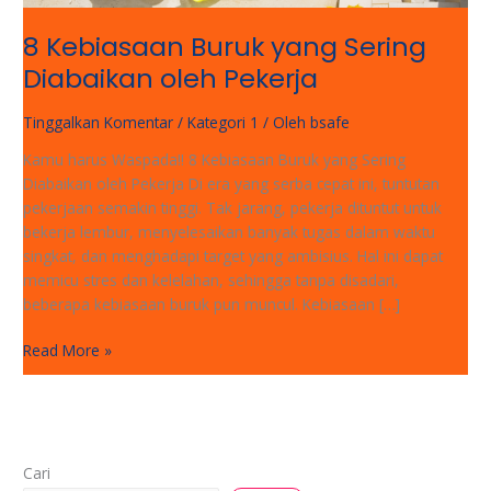
8 Kebiasaan Buruk yang Sering
Diabaikan oleh Pekerja
Tinggalkan Komentar
/
Kategori 1
/ Oleh
bsafe
Kamu harus Waspada!! 8 Kebiasaan Buruk yang Sering
Diabaikan oleh Pekerja Di era yang serba cepat ini, tuntutan
pekerjaan semakin tinggi. Tak jarang, pekerja dituntut untuk
bekerja lembur, menyelesaikan banyak tugas dalam waktu
singkat, dan menghadapi target yang ambisius. Hal ini dapat
memicu stres dan kelelahan, sehingga tanpa disadari,
beberapa kebiasaan buruk pun muncul. Kebiasaan […]
Read More »
Cari