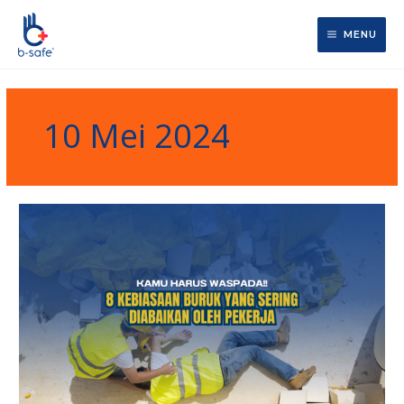
Lewati
ke
MENU
konten
10 Mei 2024
8
Kebiasaan
Buruk
yang
Sering
Diabaikan
oleh
Pekerja