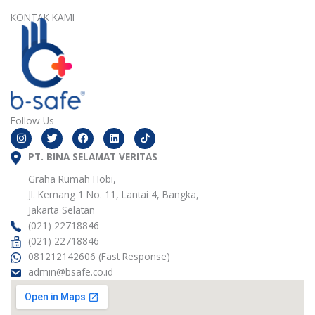
KONTAK KAMI
Follow Us
I
T
F
L
n
w
a
i
s
i
c
n
t
PT. BINA SELAMAT VERITAS
t
e
k
a
t
b
e
g
e
o
d
Graha Rumah Hobi,
r
r
o
i
Jl. Kemang 1 No. 11, Lantai 4, Bangka,
a
k
n
m
Jakarta Selatan
(021) 22718846
(021) 22718846
081212142606 (Fast Response)
admin@bsafe.co.id