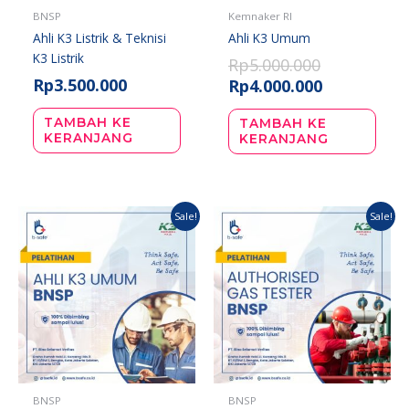
BNSP
Kemnaker RI
Ahli K3 Listrik & Teknisi
Ahli K3 Umum
K3 Listrik
Rp
5.000.000
Rp
3.500.000
Rp
4.000.000
TAMBAH KE
TAMBAH KE
KERANJANG
KERANJANG
Harga
Harga
Harga
Harga
Sale!
Sale!
aslinya
saat
aslinya
saat
adalah:
ini
adalah:
ini
Rp4.000.000.
adalah:
Rp4.500.000.
adalah:
Rp2.750.000.
Rp3.500.000.
BNSP
BNSP