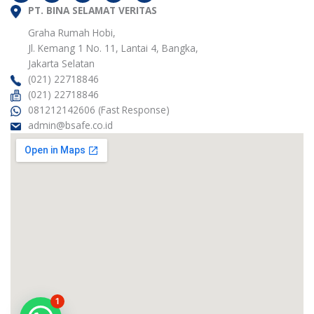
s
i
c
n
t
PT. BINA SELAMAT VERITAS
t
e
k
a
t
b
e
g
e
o
d
Graha Rumah Hobi,
r
r
o
i
Jl. Kemang 1 No. 11, Lantai 4, Bangka,
a
k
n
m
Jakarta Selatan
(021) 22718846
(021) 22718846
081212142606 (Fast Response)
admin@bsafe.co.id
1