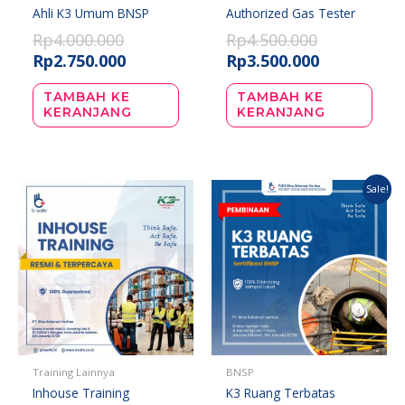
Ahli K3 Umum BNSP
Authorized Gas Tester
Rp
4.000.000
Rp
4.500.000
Rp
2.750.000
Rp
3.500.000
TAMBAH KE
TAMBAH KE
KERANJANG
KERANJANG
Harga
Harga
Sale!
aslinya
saat
adalah:
ini
Rp4.000.000.
adalah:
Rp3.500.000.
Training Lainnya
BNSP
Inhouse Training
K3 Ruang Terbatas