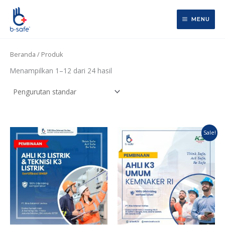
Lewati
ke
MENU
konten
Beranda
/ Produk
Menampilkan 1–12 dari 24 hasil
Harga
Harga
Sale!
aslinya
saat
adalah:
ini
Rp5.000.000.
adalah:
Rp4.000.000.