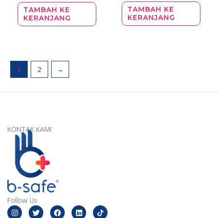
TAMBAH KE
TAMBAH KE
KERANJANG
KERANJANG
1
2
→
KONTAK KAMI
Follow Us
I
T
F
L
n
w
a
i