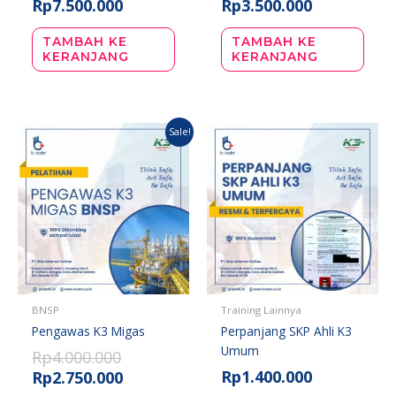
Rp
7.500.000
Rp
3.500.000
TAMBAH KE
TAMBAH KE
KERANJANG
KERANJANG
Harga
Harga
Sale!
aslinya
saat
adalah:
ini
Rp4.000.000.
adalah:
Rp2.750.000.
BNSP
Training Lainnya
Pengawas K3 Migas
Perpanjang SKP Ahli K3
Umum
Rp
4.000.000
Rp
1.400.000
Rp
2.750.000